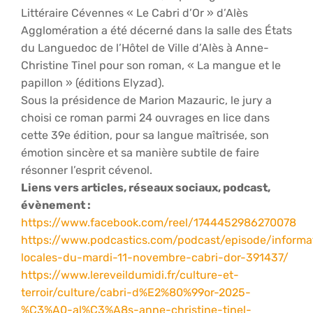
Littéraire Cévennes « Le Cabri d’Or »
d’
Alès
Agglomération
a été décerné dans la salle des États
du Languedoc de l’Hôtel de Ville d’Alès à Anne-
Christine Tinel pour son roman, « La mangue et le
papillon » (éditions Elyzad).
Sous la présidence de Marion Mazauric, le jury a
choisi ce roman parmi 24 ouvrages en lice dans
cette 39e édition, pour sa langue maîtrisée, son
émotion sincère et sa manière subtile de faire
résonner l’esprit cévenol.
Liens vers articles, réseaux sociaux, podcast,
évènement :
https://www.facebook.com/reel/1744452986270078
https://www.podcastics.com/podcast/episode/informa
locales-du-mardi-11-novembre-cabri-dor-391437/
https://www.lereveildumidi.fr/culture-et-
terroir/culture/cabri-d%E2%80%99or-2025-
%C3%A0-al%C3%A8s-anne-christine-tinel-