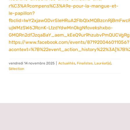
r%C3%A9compens%C3%A9e-pour-la-mangue-et-
le-papillon?
fbclid=IwY2xjawODvr5leHRuA2FlbQIxMQBzcnRjBmF
ujWMzSW6JRcnK-LtzdYdwMnOkgNfovekshxbo-
GMQRn2dfJzqaBaY_aem_kEeQ9ur9hzubvPmQUCVgRg
https://www.facebook.com/events/871920046011056?
acontext=%7B%22event_action_history%22%3A[%7B
vendredi 14 novembre 2025
|
Actualités
,
Finalistes
,
Lauréat(e)
,
Sélection